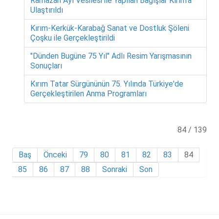
Ramazan Ayı Vesilesi ile Yapılan Bağışlar Kırım’a
Ulaştırıldı
Kırım-Kerkük-Karabağ Sanat ve Dostluk Şöleni
Çoşku ile Gerçekleştirildi
"Dünden Bugüne 75 Yıl" Adlı Resim Yarışmasının
Sonuçları
Kırım Tatar Sürgününün 75. Yılında Türkiye'de
Gerçekleştirilen Anma Programları
84 / 139
Baş
Önceki
79
80
81
82
83
84
85
86
87
88
Sonraki
Son