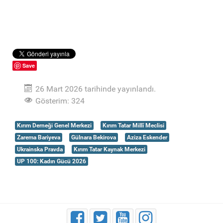
Save
26 Mart 2026 tarihinde yayınlandı.
Gösterim: 324
Kırım Derneği Genel Merkezi
Kırım Tatar Millî Meclisi
Zarema Bariyeva
Gülnara Bekirova
Aziza Eskender
Ukrainska Pravda
Kırım Tatar Kaynak Merkezi
UP 100: Kadın Gücü 2026