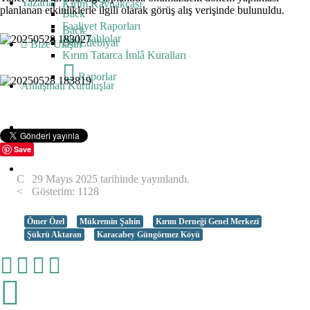
Yazarlar
Kırım Kaynakçası
planlanan etkinliklerle ilgili olarak görüş alış verişinde bulunuldu.
Back
Faaliyet Raporları
Back
Mali Tablolar
Dil-Edebiyat
Bize Ulaşın
Kırım Tatarca İmlâ Kuralları
Raporlar
Anlaşmalı Kuruluşlar
Save
29 Mayıs 2025 tarihinde yayınlandı.
Gösterim: 1128
Ömer Özel
Mükremin Şahin
Kırım Derneği Genel Merkezi
Şükrü Aktaran
Karacabey Güngörmez Köyü