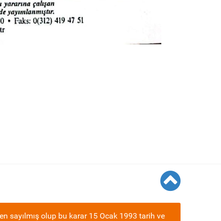
en sayılmış olup bu karar 15 Ocak 1993 tarih ve