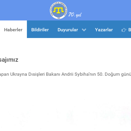
Haberler
Bildiriler
Duyurular
Yazarlar
B
sajımız
yapan Ukrayna Dısişleri Bakanı Andrii Sybiha’nın 50. Doğum gün