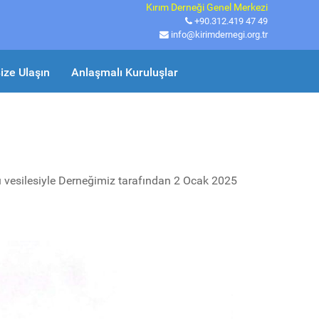
Kırım Derneği Genel Merkezi
+90.312.419 47 49
info@kirimdernegi.org.tr
ize Ulaşın
Anlaşmalı Kuruluşlar
ü vesilesiyle Derneğimiz tarafından 2 Ocak 2025