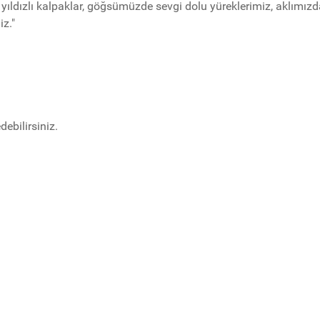
yıldızlı kalpaklar, göğsümüzde sevgi dolu yüreklerimiz, aklımız
z."
debilirsiniz.