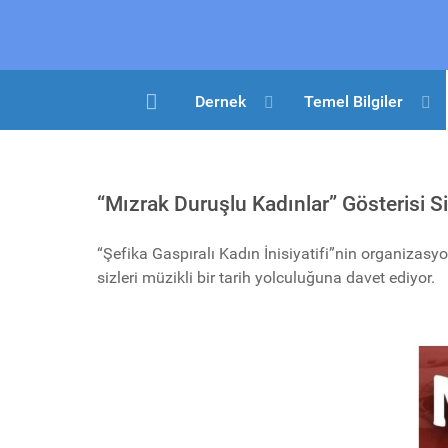
Dernek
Temel Bilgiler
“Mızrak Duruşlu Kadınlar” Gösterisi Si
“Şefika Gaspıralı Kadın İnisiyatifi”nin organizas
sizleri müzikli bir tarih yolculuğuna davet ediyor.