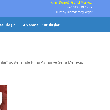
Kırım Derneği Genel Merkezi
+90.312.419 47 49
info@kirimdernegi.org.tr
ze Ulaşın
Anlaşmalı Kuruluşlar
dınlar” gösterisinde Pınar Ayhan ve Serra Menekay