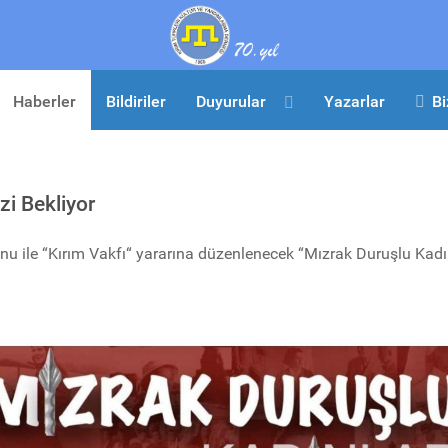
Haberler
Bildiriler
Duyurular
Yazarlar
Bi
zi Bekliyor
yonu ile “Kırım Vakfı“ yararına düzenlenecek “Mızrak Duruşlu Ka