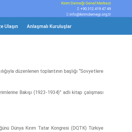
Kırım Derneği Genel Merkezi
+90.312.419 47 49
info@kirimdernegi.org.tr
ze Ulaşın
Anlaşmalı Kuruluşlar
lığıyla düzenlenen toplantının başlığı “Sovyetlere
imlerine Bakışı (1923-1934)” adlı kitap çalışması
üğünü Dünya Kırım Tatar Kongresi (DQTK) Türkiye