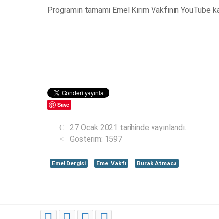
Programın tamamı Emel Kırım Vakfının YouTube kana
Save
27 Ocak 2021 tarihinde yayınlandı.
Gösterim: 1597
Emel Dergisi
Emel Vakfı
Burak Atmaca