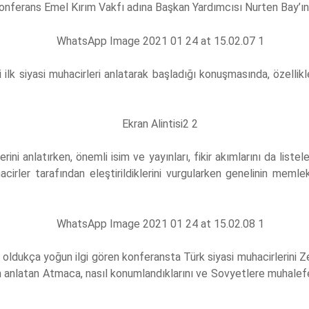
 konferans Emel Kırım Vakfı adına Başkan Yardımcısı Nurten Bay’ı
k siyasi muhacirleri anlatarak başladığı konuşmasında, özellikl
rini anlatırken, önemli isim ve yayınları, fikir akımlarını da list
acirler tarafından eleştirildiklerini vurgularken genelinin meml
 oldukça yoğun ilgi gören konferansta Türk siyasi muhacirlerini
 anlatan Atmaca, nasıl konumlandıklarını ve Sovyetlere muhalefeti