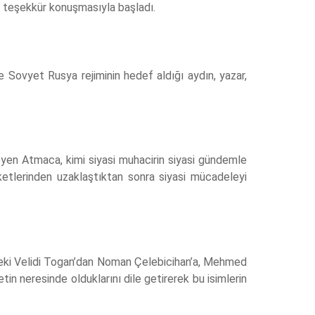
n teşekkür konuşmasıyla başladı.
e Sovyet Rusya rejiminin hedef aldığı aydın, yazar,
eleyen Atmaca, kimi siyasi muhacirin siyasi gündemle
eketlerinden uzaklaştıktan sonra siyasi mücadeleyi
 Zeki Velidi Togan’dan Noman Çelebicihan’a, Mehmed
n neresinde olduklarını dile getirerek bu isimlerin