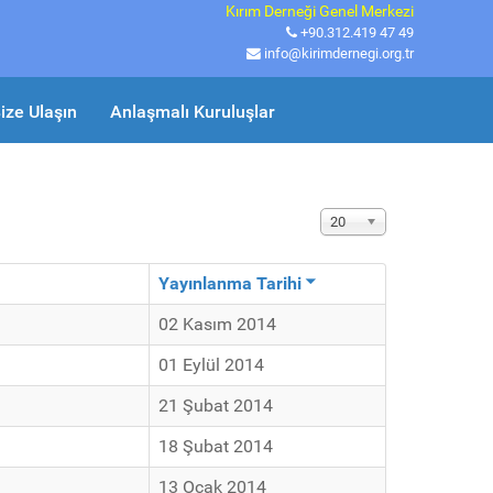
Kırım Derneği Genel Merkezi
+90.312.419 47 49
info@kirimdernegi.org.tr
ize Ulaşın
Anlaşmalı Kuruluşlar
Görüntüleme Sayısı
20
Yayınlanma Tarihi
02 Kasım 2014
01 Eylül 2014
21 Şubat 2014
18 Şubat 2014
13 Ocak 2014