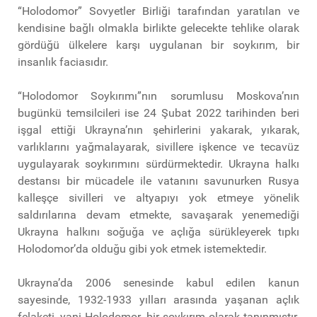
“Holodomor” Sovyetler Birliği tarafından yaratılan ve
kendisine bağlı olmakla birlikte gelecekte tehlike olarak
gördüğü ülkelere karşı uygulanan bir soykırım, bir
insanlık faciasıdır.
“Holodomor Soykırımı”nın sorumlusu Moskova’nın
bugünkü temsilcileri ise 24 Şubat 2022 tarihinden beri
işgal ettiği Ukrayna’nın şehirlerini yakarak, yıkarak,
varlıklarını yağmalayarak, sivillere işkence ve tecavüz
uygulayarak soykırımını sürdürmektedir. Ukrayna halkı
destansı bir mücadele ile vatanını savunurken Rusya
kalleşçe sivilleri ve altyapıyı yok etmeye yönelik
saldırılarına devam etmekte, savaşarak yenemediği
Ukrayna halkını soğuğa ve açlığa sürükleyerek tıpkı
Holodomor’da olduğu gibi yok etmek istemektedir.
Ukrayna’da 2006 senesinde kabul edilen kanun
sayesinde, 1932-1933 yılları arasında yaşanan açlık
felaketi, yani Holodomor, bir soykırım olarak tanınmıştır.