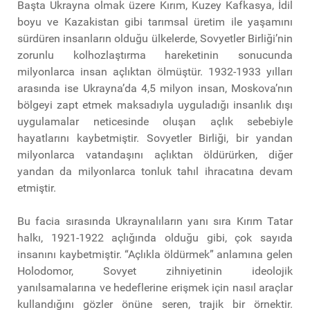
Başta Ukrayna olmak üzere Kırım, Kuzey Kafkasya, İdil
boyu ve Kazakistan gibi tarımsal üretim ile yaşamını
sürdüren insanların olduğu ülkelerde, Sovyetler Birliği’nin
zorunlu kolhozlaştırma hareketinin sonucunda
milyonlarca insan açlıktan ölmüştür. 1932-1933 yılları
arasında ise Ukrayna’da 4,5 milyon insan, Moskova’nın
bölgeyi zapt etmek maksadıyla uyguladığı insanlık dışı
uygulamalar neticesinde oluşan açlık sebebiyle
hayatlarını kaybetmiştir. Sovyetler Birliği, bir yandan
milyonlarca vatandaşını açlıktan öldürürken, diğer
yandan da milyonlarca tonluk tahıl ihracatına devam
etmiştir.
Bu facia sırasında Ukraynalıların yanı sıra Kırım Tatar
halkı, 1921-1922 açlığında olduğu gibi, çok sayıda
insanını kaybetmiştir. “Açlıkla öldürmek” anlamına gelen
Holodomor, Sovyet zihniyetinin ideolojik
yanılsamalarına ve hedeflerine erişmek için nasıl araçlar
kullandığını gözler önüne seren, trajik bir örnektir.